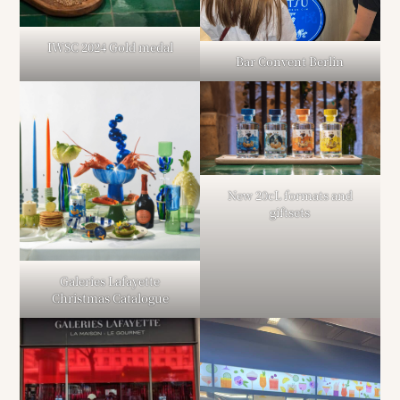
IWSC 2024 Gold medal
Bar Convent Berlin
New 20cL formats and
giftsets
Galeries Lafayette
Christmas Catalogue