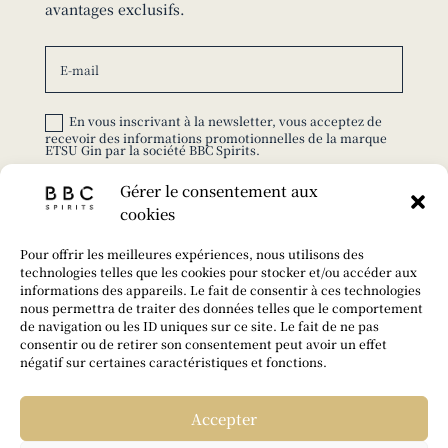
avantages exclusifs.
En vous inscrivant à la newsletter, vous acceptez de
recevoir des informations promotionnelles de la marque
ETSU Gin par la société BBC Spirits.
Gérer le consentement aux
S'ABONNER
cookies
© 2025 ETSU GIN – TOUS DROITS RÉSERVÉS |
Pour offrir les meilleures expériences, nous utilisons des
CONÇU PAR
FABRILAB
.
technologies telles que les cookies pour stocker et/ou accéder aux
informations des appareils. Le fait de consentir à ces technologies
L’ABUS D’ALCOOL EST DANGEREUX POUR LA
nous permettra de traiter des données telles que le comportement
SANTÉ. À CONSOMMER AVEC MODÉRATION.
de navigation ou les ID uniques sur ce site. Le fait de ne pas
consentir ou de retirer son consentement peut avoir un effet
négatif sur certaines caractéristiques et fonctions.
Accepter