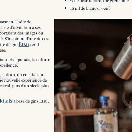
¼ de dose de sirop de grenadine
15 ml de blanc d’ oeuf
armen, l’hôte de
arte d’invitation à ses
portaient des images ou
é. S’inspirant d’une de ces
Etsu
ette du gin
rend
ise.
ionnels japonais, la culture
excellence.
 culture du cocktail au
ne nouvelle expérience de
stral, plus d’un siècle plus
ktails
à base de gins Etsu.