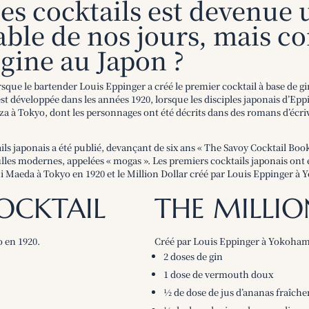
des cocktails est devenue 
ble de nos jours, mais co
igine au Japon ?
sque le bartender Louis Eppinger a créé le premier cocktail à base de 
s’est développée dans les années 1920, lorsque les disciples japonais d’Ep
nza à Tokyo, dont les personnages ont été décrits dans des romans d’écri
ils japonais a été publié, devançant de six ans « The Savoy Cocktail Book
lles modernes, appelées « mogas ». Les premiers cocktails japonais ont ét
hi Maeda à Tokyo en 1920 et le Million Dollar créé par Louis Eppinger à
COCKTAIL
THE MILLI
 en 1920.
Créé par Louis Eppinger à Yokoham
2 doses de gin
1 dose de vermouth doux
½ de dose de jus d’ananas fraîch