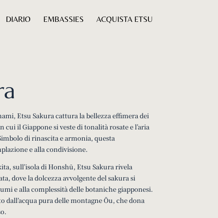
DIARIO
EMBASSIES
ACQUISTA ETSU
ra
anami, Etsu Sakura cattura la bellezza effimera dei
 cui il Giappone si veste di tonalità rosate e l’aria
 Simbolo di rinascita e armonia, questa
plazione e alla condivisione.
Akita, sull’isola di Honshū, Etsu Sakura rivela
ata, dove la dolcezza avvolgente del sakura si
rumi e alla complessità delle botaniche giapponesi.
ltato dall’acqua pura delle montagne Ōu, che dona
so.