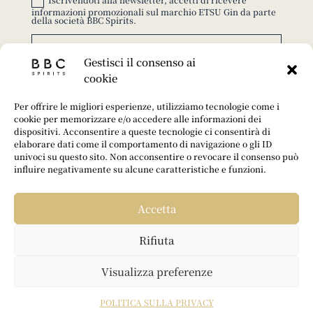
informazioni promozionali sul marchio ETSU Gin da parte
della società BBC Spirits.
ISCRIVITI
Gestisci il consenso ai
cookie
© 2025 ETSU GIN – TUTTI I DIRITTI RISERVATI |
REALIZZATO DA
FABRILAB
.
Per offrire le migliori esperienze, utilizziamo tecnologie come i
cookie per memorizzare e/o accedere alle informazioni dei
L’ABUSO DI ALCOL È PERICOLOSO PER LA
dispositivi. Acconsentire a queste tecnologie ci consentirà di
SALUTE, CONSUMARE CON MODERAZIONE.
elaborare dati come il comportamento di navigazione o gli ID
univoci su questo sito. Non acconsentire o revocare il consenso può
influire negativamente su alcune caratteristiche e funzioni.
Accetta
Rifiuta
Visualizza preferenze
#ETSUGIN
POLITICA SULLA PRIVACY