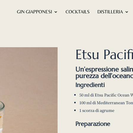
GIN GIAPPONESI
COCKTAILS
DISTILLERIA
Etsu Paci
Un’espressione salin
purezza dell’oceano
Ingredienti
50 ml di Etsu Pacific Ocean 
100 ml di Mediterranean Ton
1 scorza di agrume
Preparazione