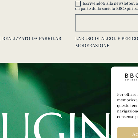
Iscrivendoti alla newsletter,
da parte della società BBC Spirits.
I | REALIZZATO DA
FABRILAB
.
L’ABUSO DI ALCOL È PERI
MODERAZIONE.
Per offrire
memorizzare
SUGIN
queste tecn
navigazione
consenso pu
Ac