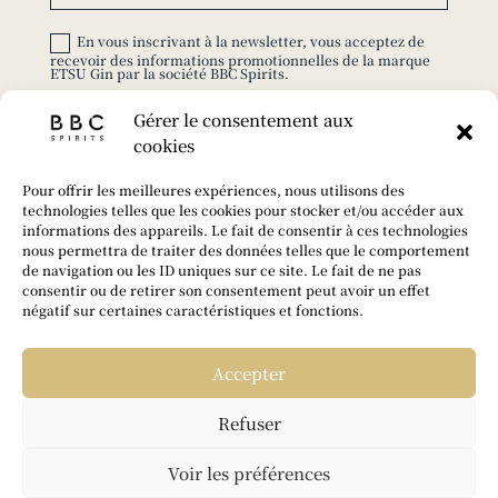
En vous inscrivant à la newsletter, vous acceptez de
recevoir des informations promotionnelles de la marque
ETSU Gin par la société BBC Spirits.
Gérer le consentement aux
S'ABONNER
cookies
© 2025 ETSU GIN – TOUS DROITS RÉSERVÉS |
Pour offrir les meilleures expériences, nous utilisons des
CONÇU PAR
FABRILAB
.
technologies telles que les cookies pour stocker et/ou accéder aux
informations des appareils. Le fait de consentir à ces technologies
L’ABUS D’ALCOOL EST DANGEREUX POUR LA
nous permettra de traiter des données telles que le comportement
SANTÉ. À CONSOMMER AVEC MODÉRATION.
de navigation ou les ID uniques sur ce site. Le fait de ne pas
consentir ou de retirer son consentement peut avoir un effet
négatif sur certaines caractéristiques et fonctions.
Accepter
Refuser
Voir les préférences