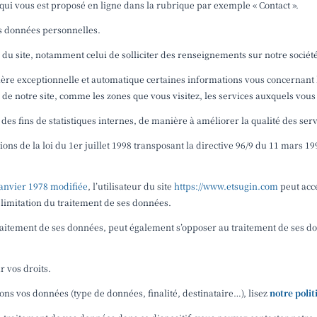
 qui vous est proposé en ligne dans la rubrique par exemple « Contact ».
os données personnelles.
s du site, notamment celui de solliciter des renseignements sur notre sociét
ère exceptionnelle et automatique certaines informations vous concernant lo
de notre site, comme les zones que vous visitez, les services auxquels vou
 des fins de statistiques internes, de manière à améliorer la qualité des ser
ons de la loi du 1
er
juillet 1998 transposant la directive 96/9 du 11 mars 19
 janvier 1978 modifiée
,
l’utilisateur du site
https://www.etsugin.com
peut accé
 limitation du traitement de ses données.
aitement de ses données, peut également s’opposer au traitement de ses donn
r vos droits.
ons vos données (type de données, finalité, destinataire…), lisez
notre polit