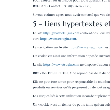
Pour exercer ses droits, ou pour toute question sur 
BOGDAN – Contact : +33 (0)5 56 86 25 29).
Si vous estimez après nous avoir contacté que vos dr
5 – Liens hypertextes e
Le site
https://www.etsugin.com
contient des liens hy
vers
https://www.etsugin.com
.
La navigation sur le site
https://www.etsugin.com
est
Un cookie est ainsi une information déposée sur votr
Le site
https://www.etsugin.com
ne dispose d’aucun m
BBC VINS ET SPIRITUEUX ne répond pas de la disponibi
Elle ne peut être tenue pour responsable de tout do
produits ou services qu’ils proposent ou de tout usag
Les risques liés à cette utilisation incombent pleinem
Un « cookie » est un fichier de petite taille qui enreg