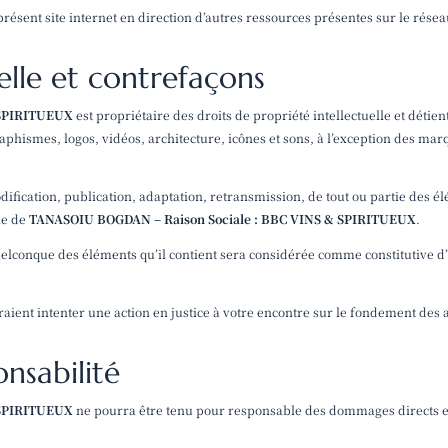
résent site internet en direction d’autres ressources présentes sur le rése
uelle et contrefaçons
 SPIRITUEUX
est
propriétaire des droits de propriété intellectuelle et détien
raphismes, logos, vidéos, architecture, icônes et sons, à l’exception des ma
ification, publication, adaptation, retransmission, de tout ou partie des é
ble de
TANASOIU BOGDAN – Raison Sociale : BBC VINS & SPIRITUEUX
.
quelconque des éléments qu’il contient sera considérée comme constitutive 
aient intenter une action en justice à votre encontre sur le fondement des a
onsabilité
 SPIRITUEUX
ne pourra être tenu pour responsable des dommages directs et i