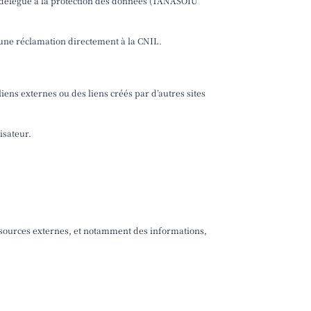
re délégué à la protection des données (TANASOIU
r une réclamation directement à la CNIL.
liens externes ou des liens créés par d’autres sites
lisateur.
u sources externes, et notamment des informations,