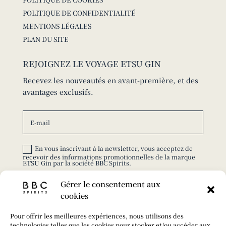
POLITIQUE DE CONFIDENTIALITÉ
MENTIONS LÉGALES
PLAN DU SITE
REJOIGNEZ LE VOYAGE ETSU GIN
Recevez les nouveautés en avant-première, et des
avantages exclusifs.
En vous inscrivant à la newsletter, vous acceptez de
recevoir des informations promotionnelles de la marque
ETSU Gin par la société BBC Spirits.
Gérer le consentement aux
S'ABONNER
cookies
© 2025 ETSU GIN – TOUS DROITS RÉSERVÉS |
Pour offrir les meilleures expériences, nous utilisons des
CONÇU PAR
FABRILAB
.
technologies telles que les cookies pour stocker et/ou accéder aux